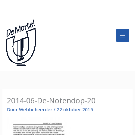
Ga
A
naar
r
de
c
inhoud
h
i
e
f
2014-06-De-Notendop-20
Door
Webbeheerder
/
22 oktober 2015