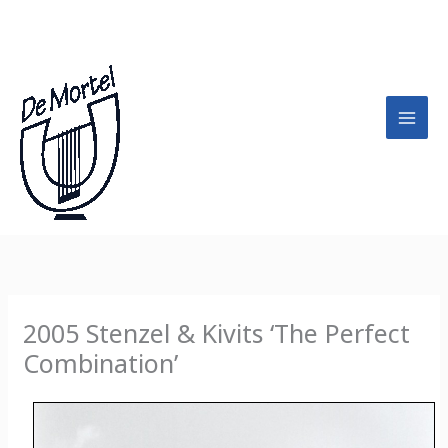
Ga
A
naar
r
de
c
inhoud
h
i
e
f
2005 Stenzel & Kivits ‘The Perfect
Combination’