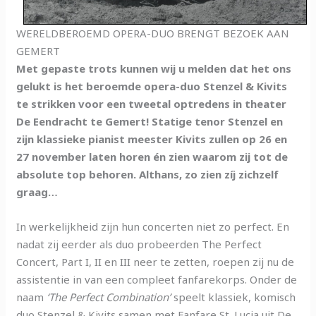
WERELDBEROEMD OPERA-DUO BRENGT BEZOEK AAN
GEMERT
Met gepaste trots kunnen wij u melden dat het ons
gelukt is het beroemde opera-duo Stenzel & Kivits
te strikken voor een tweetal optredens in theater
De Eendracht te Gemert! Statige tenor Stenzel en
zijn klassieke pianist meester Kivits zullen op 26 en
27 november laten horen én zien waarom zij tot de
absolute top behoren. Althans, zo zien zíj zichzelf
graag…
In werkelijkheid zijn hun concerten niet zo perfect. En
nadat zij eerder als duo probeerden The Perfect
Concert, Part I, II en III neer te zetten, roepen zij nu de
assistentie in van een compleet fanfarekorps. Onder de
naam
‘The Perfect Combination’
speelt klassiek, komisch
duo Stenzel & Kivits samen met Fanfare St. Lucia uit De