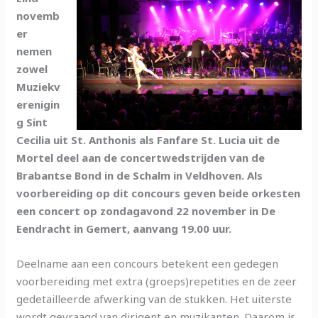
novemb
er
nemen
zowel
Muziekv
erenigin
g Sint
Cecilia uit St. Anthonis als Fanfare St. Lucia uit de
Mortel deel aan de concertwedstrijden van de
Brabantse Bond in de Schalm in Veldhoven. Als
voorbereiding op dit concours geven beide orkesten
een concert op zondagavond 22 november in De
Eendracht in Gemert, aanvang 19.00 uur.
Deelname aan een concours betekent een gedegen
voorbereiding met extra (groeps)repetities en de zeer
gedetailleerde afwerking van de stukken. Het uiterste
wordt gevraagd van dirigent en muzikanten. Daarom is