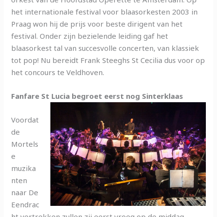
het internationale festival voor blaasorkesten 2003 in
Praag won hij de prijs voor beste dirigent van het
festival. Onder zijn bezielende leiding gaf het
blaasorkest tal van succesvolle concerten, van klassiek
tot pop! Nu bereidt Frank Steeghs St Cecilia dus voor op
het concours te Veldhoven.
Fanfare St Lucia begroet eerst nog Sinterklaas
Voordat
de
Mortels
e
muzika
nten
naar De
Eendrac
ht vertrekken zullen zij eerst vroeg op de middag