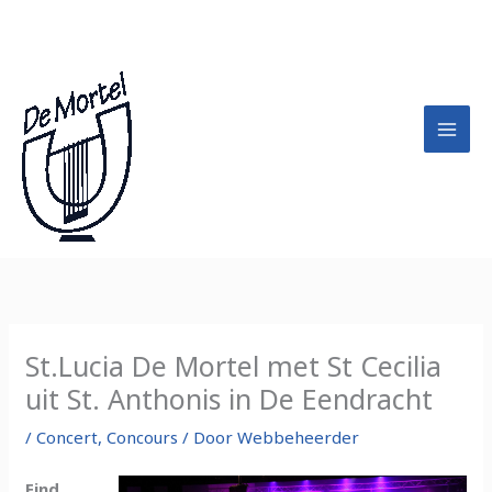
Ga
A
naar
r
de
c
inhoud
h
i
e
f
St.Lucia De Mortel met St Cecilia
uit St. Anthonis in De Eendracht
/
Concert
,
Concours
/ Door
Webbeheerder
Eind