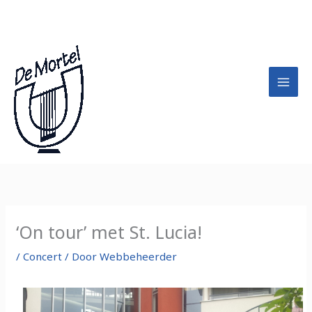
Ga
A
naar
r
de
c
inhoud
h
i
e
f
‘On tour’ met St. Lucia!
/
Concert
/ Door
Webbeheerder