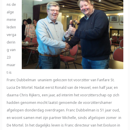
ns de
alge
mene
leden
verga
derin
g van
23
maar
t is
Franc Dubbelman unaniem gekozen tot voorzitter van Fanfare St.
Lucia De Mortel. Nadat eerst Ronald van de Heuvel, een half jaar, en
daarna Chris Rijkers, een jaar, ad interim het voorzitterschap op zich
hadden genomen mocht laatst genoemde de voorzittershamer
afgelopen donderdag overdragen. Franc Dubbelman is 51 jaar oud,
en woont samen met zijn partner Michelle, sinds afgelopen zomer in
De Mortel. In het dagelijks leven is Franc directeur van het Evoluon in