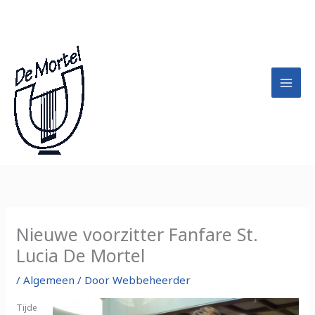
Ga
A
naar
r
de
c
inhoud
h
i
e
f
Nieuwe voorzitter Fanfare St.
Lucia De Mortel
/
Algemeen
/ Door
Webbeheerder
Tijde