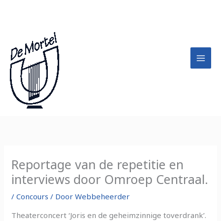
Ga
A
naar
r
de
c
inhoud
h
i
e
f
Reportage van de repetitie en
interviews door Omroep Centraal.
/
Concours
/ Door
Webbeheerder
Theaterconcert ‘Joris en de geheimzinnige toverdrank’.