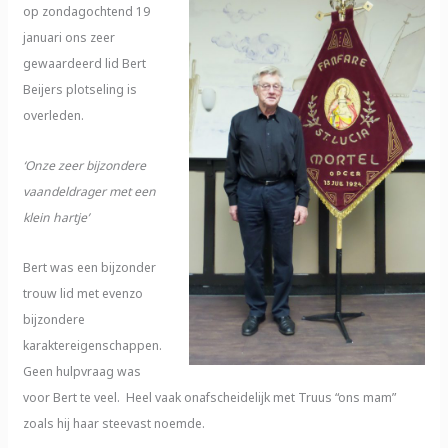
op zondagochtend 19
januari ons zeer
gewaardeerd lid Bert
Beijers plotseling is
overleden.
‘Onze zeer bijzondere
vaandeldrager met een
klein hartje’
Bert was een bijzonder
trouw lid met evenzo
bijzondere
karaktereigenschappen.
Geen hulpvraag was
voor Bert te veel. Heel vaak onafscheidelijk met Truus “ons mam”
zoals hij haar steevast noemde.