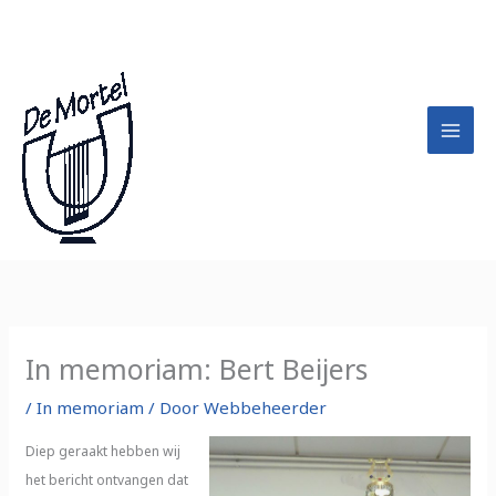
Ga
A
naar
r
de
c
inhoud
h
i
e
f
In memoriam: Bert Beijers
/
In memoriam
/ Door
Webbeheerder
Diep geraakt hebben wij
het bericht ontvangen dat