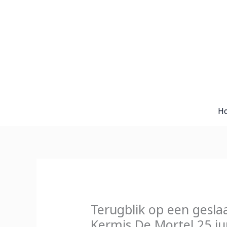
Ga
naar
de
inhoud
H
Terugblik op een geslaa
Kermis De Mortel 25 ju