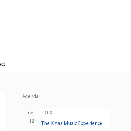
A
r
c
h
i
e
f
act
Agenda
dec
20:00
12
The Xmas Music Experience