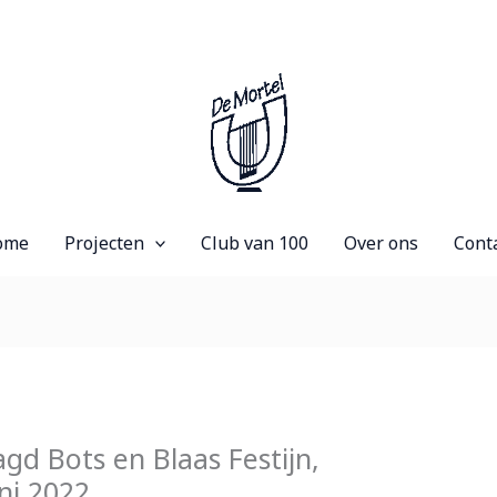
ome
Projecten
Club van 100
Over ons
Cont
gd Bots en Blaas Festijn,
ni 2022