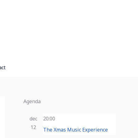
A
r
c
h
i
e
f
act
Agenda
dec
20:00
12
The Xmas Music Experience