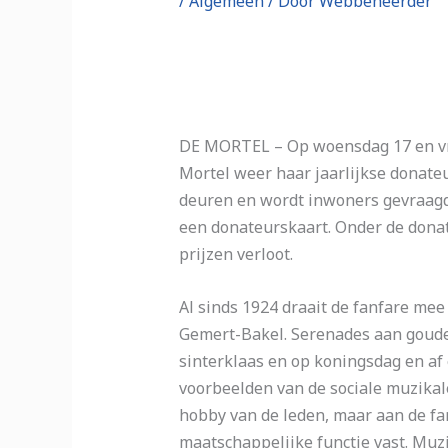
/
Algemeen
/ Door
Webbeheerder
DE MORTEL – Op woensdag 17 en vrij
Mortel weer haar jaarlijkse donateu
deuren en wordt inwoners gevraagd
een donateurskaart. Onder de donate
prijzen verloot.
Al sinds 1924 draait de fanfare mee
Gemert-Bakel. Serenades aan goud
sinterklaas en op koningsdag en af 
voorbeelden van de sociale muzikale
hobby van de leden, maar aan de fa
maatschappelijke functie vast. Muz