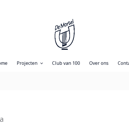
ome
Projecten
Club van 100
Over ons
Cont
ia