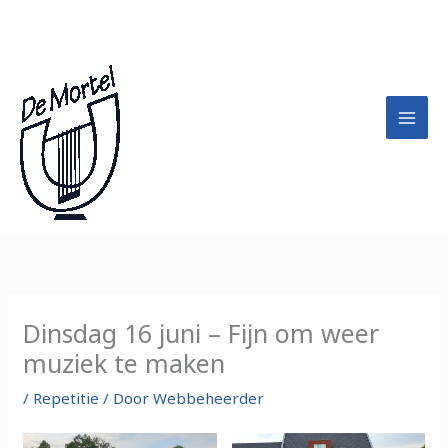
Ga
A
naar
r
de
c
inhoud
h
i
e
f
Dinsdag 16 juni – Fijn om weer
muziek te maken
/
Repetitie
/ Door
Webbeheerder