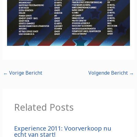
←
Vorige Bericht
Volgende Bericht
→
Related Posts
Experience 2011: Voorverkoop nu
echt van start!