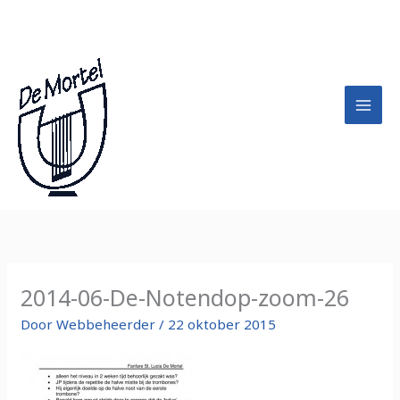
Ga
A
naar
r
de
c
inhoud
h
i
e
f
2014-06-De-Notendop-zoom-26
Door
Webbeheerder
/
22 oktober 2015