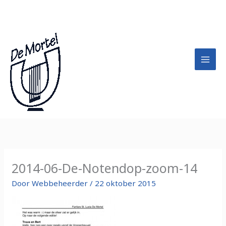
Ga
A
naar
r
de
c
inhoud
h
i
e
f
2014-06-De-Notendop-zoom-14
Door
Webbeheerder
/
22 oktober 2015