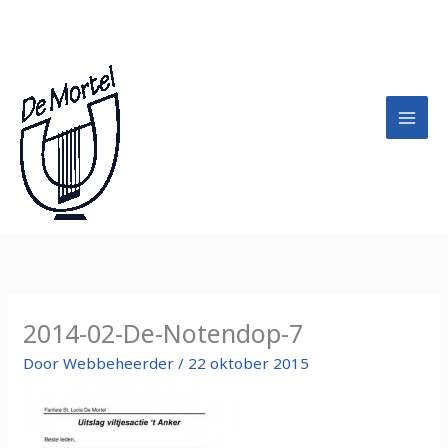
Ga
A
naar
r
de
c
inhoud
h
i
e
f
2014-02-De-Notendop-7
Door
Webbeheerder
/
22 oktober 2015